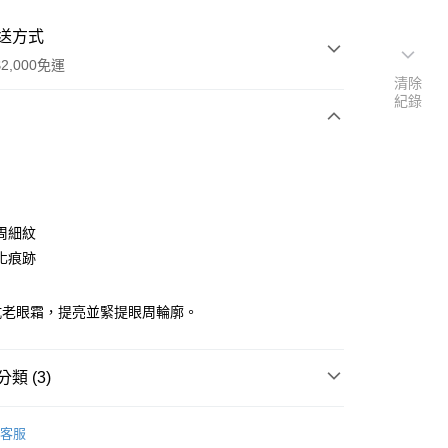
送方式
2,000免運
清除
紀錄
次付款
付款
周細紋
化痕跡
抗老眼霜，提亮並緊提眼周輪廓。
y
類 (3)
 MAX LS
客服