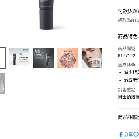
付款與運
超取滿NT$
付款方式
商品特色
信用卡一
商品編號
8177122
超商取貨
商品特色
LINE Pay
減少眼
減緩老
Apple Pay
銷售重點
街口支付
男士頂級
悠遊付
Google Pa
商品相關分
全盈+PAY
鈦金能量系列
分享