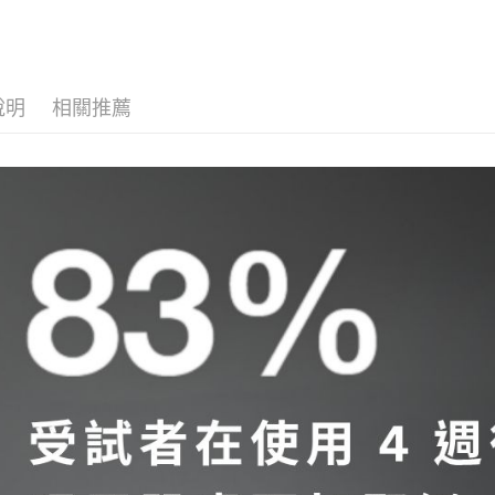
ATM付款
人氣商品
臉部保養
運送方式
說明
相關推薦
全家取貨
每筆NT$6
付款後全
每筆NT$6
萊爾富取
每筆NT$2
付款後萊
每筆NT$2
7-11取貨
每筆NT$6
付款後7-1