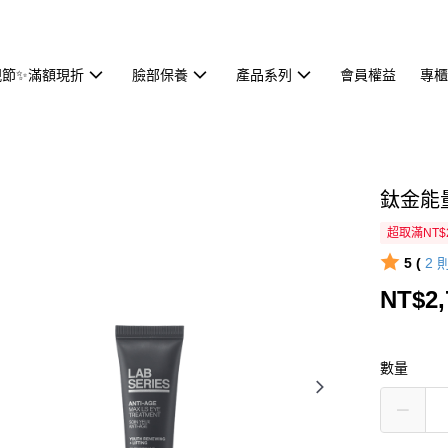
親節✨滿額現折
臉部保養
產品系列
會員權益
專櫃
鈦金能量
超取滿NT$
5 (
2
NT$2,
數量