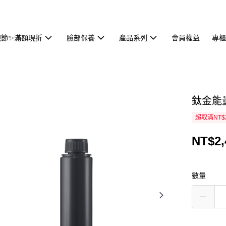
親節✨滿額現折
臉部保養
產品系列
會員權益
專櫃
鈦金能量
超取滿NT$
NT$2,
數量