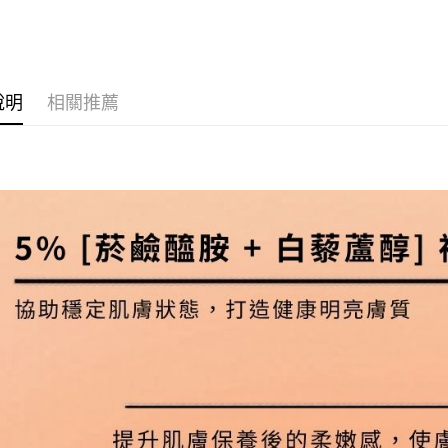
臉部保養
運送方式
全家取貨
說明
相關推薦
每筆NT$6
付款後全
每筆NT$6
萊爾富取
每筆NT$2
付款後萊
每筆NT$2
7-11取貨
每筆NT$6
付款後7-1
每筆NT$6