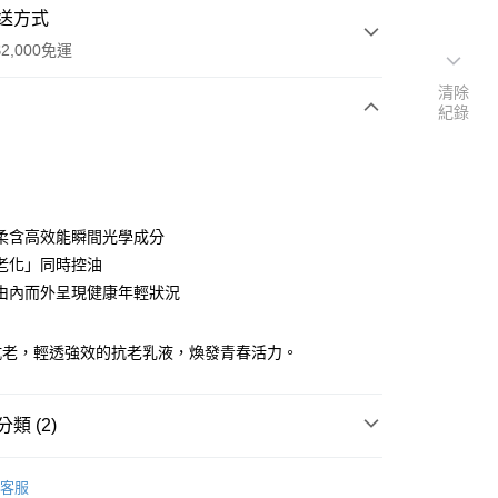
送方式
2,000免運
清除
紀錄
次付款
付款
柔含高效能瞬間光學成分
老化」同時控油
由內而外呈現健康年輕狀況
抗老，輕透強效的抗老乳液，煥發青春活力。
y
類 (2)
 MAX LS
客服