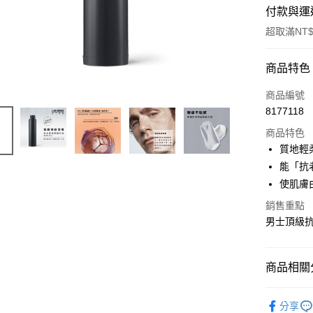
付款與運
超取滿NT$
付款方式
商品特色
信用卡一
商品編號
8177118
超商取貨
商品特色
LINE Pay
質地輕
能「抗
Apple Pay
使肌膚
街口支付
銷售重點
男士頂級
悠遊付
Google Pa
商品相關分
全盈+PAY
鈦金能量系列
ATM付款
分享