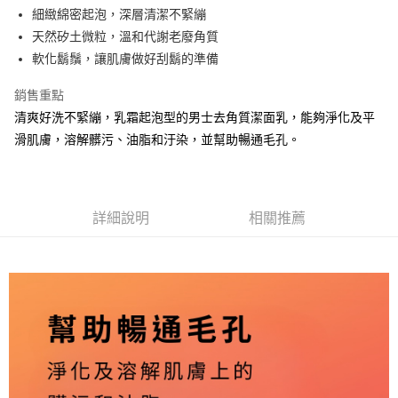
Apple Pay
細緻綿密起泡，深層清潔不緊繃
天然矽土微粒，溫和代謝老廢角質
街口支付
軟化鬍鬚，讓肌膚做好刮鬍的準備
悠遊付
銷售重點
Google Pay
清爽好洗不緊繃，乳霜起泡型的男士去角質潔面乳，能夠淨化及平
滑肌膚，溶解髒污、油脂和汙染，並幫助暢通毛孔。
全盈+PAY
ATM付款
運送方式
詳細說明
相關推薦
全家取貨付款
每筆NT$60，滿NT$2,000(含以上)免運費
付款後全家取貨
每筆NT$60，滿NT$2,000(含以上)免運費
萊爾富取貨付款
每筆NT$200