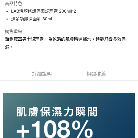
商品特色
Apple Pay
LAB活顏修護保濕調理露 200mll*2
送多功能潔面乳 30ml
街口支付
銷售重點
悠遊付
熱銷冠軍男士調理露，為乾渴的肌膚瞬速補水，鎮靜舒緩長效保
Google Pay
濕。
全盈+PAY
ATM付款
詳細說明
相關推薦
運送方式
全家取貨付款
每筆NT$60，滿NT$2,000(含以上)免運費
付款後全家取貨
每筆NT$60，滿NT$2,000(含以上)免運費
萊爾富取貨付款