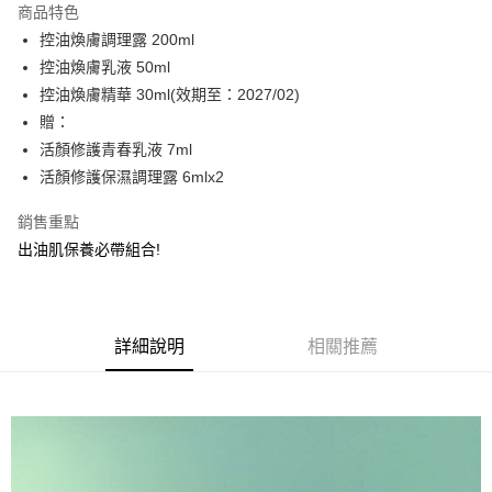
商品特色
Apple Pay
控油煥膚調理露 200ml
控油煥膚乳液 50ml
街口支付
控油煥膚精華 30ml(效期至：2027/02)
悠遊付
贈：
活顏修護青春乳液 7ml
Google Pay
活顏修護保濕調理露 6mlx2
全盈+PAY
銷售重點
ATM付款
出油肌保養必帶組合!
運送方式
全家取貨付款
詳細說明
相關推薦
每筆NT$60，滿NT$2,000(含以上)免運費
付款後全家取貨
每筆NT$60，滿NT$2,000(含以上)免運費
萊爾富取貨付款